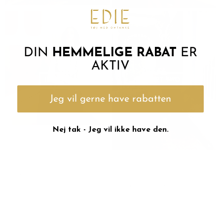
DIN
HEMMELIGE RABAT
ER
AKTIV
INWEAR
PART TWO
Jeg vil gerne have rabatten
Nej tak - Jeg vil ikke have den.
"Jeg syntes det er spild af ressourcer, at tonsvis af tøj hvert år går til
spilde. Her giver vi tøj en ekstra chance."
Christina, stifter af EDIE