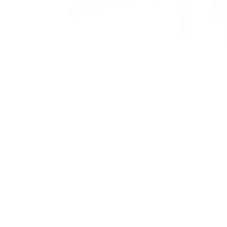
KUNDESERVICE
BUTIK ØSTERBRO
BUTIK FREDERIKSBERG
TILMELD DIG VORES NYHEDSBREV
Valuta
DKK kr.
Det siger vores kunder