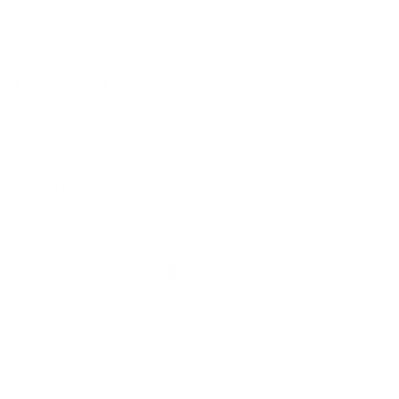
persondata
og
Servicevilkår
er gældende.
KUNDESERVICE
BUTIK ØSTERBRO
BUTIK FREDERIKSBERG
TILMELD DIG VORES NYHEDSBREV
Valuta
DKK kr.
Det siger vores kunder