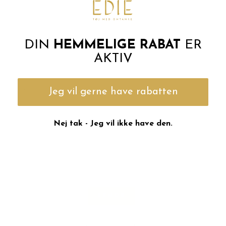
E-POST:
DIN
HEMMELIGE RABAT
ER
AKTIV
Jeg vil gerne have rabatten
BESKJED
Nej tak - Jeg vil ikke have den.
SENDE
'
Denne side er beskyttet af hCaptcha, og hCaptchas
Politik om beskyttelse af