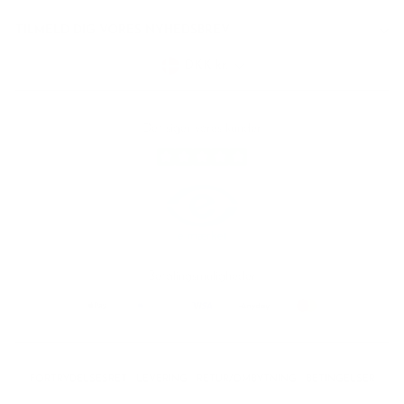
TILMELD DIG VORES NYHEDSBREV
Valuta
DKK kr.
Det siger vores kunder
Tilmeld nyhedsbrev
Betalingsmuligheder
FORTRYDELSESRET
LEVERING
RETUR/OMBYTNING
BETINGELSER