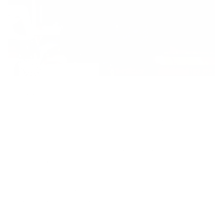
OM EDIE
Jeg har startet EDIE for at give tøj fra tidligere sæsoner en
ekstra chance.
Jeg synes det spild af ressourcer - især miljømæssige ressourcer
- at tøj der intet fejler går til spilde bare fordi der er kommet
nyere kollektioner.
Jeg har altid selv været ligeglad med om tøj var fra tidligere
sæsoner. Bare det var pænt og jeg selv kunne lide det.
Jeg besluttede mig derfor for at starte EDIE. Så kunne jeg