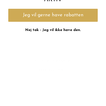
(vi svarer indenfor 3 timer i hverdage)
Jeg vil gerne have rabatten
ÅBNINGSTIDER
Nej tak - Jeg vil ikke have den.
Mandag-fredag 11-18
Lørdag 10-16
Søndag 11-15
BUTIK FREDERIKSBERG
(lukket uge 29 & 30)
Gl. Kongevej 128A
1850 Frederiksberg
✆ +45 31 74 29 26
✉
info@edie.dk