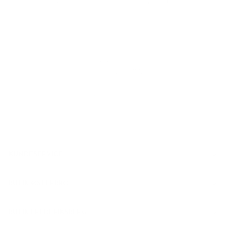
(vi svarer indenfor 3 timer i hverdage)
ÅBNINGSTIDER
Mandag-fredag 11-18
Lørdag 10-16
Søndag Lukket
KUNDESERVICE
BUTIK ØSTERBRO
BUTIK FREDERIKSBERG