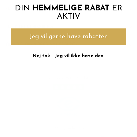
DIN
HEMMELIGE RABAT
ER
BUTIK ØSTERBRO
AKTIV
BUTIK FREDERIKSBERG
Jeg vil gerne have rabatten
TILMELD DIG VORES NYHEDSBREV
Valuta
Nej tak - Jeg vil ikke have den.
DKK kr.
Det siger vores kunder
Tilmeld nyhedsbrev
Betalingsmuligheder