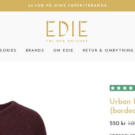
40-70% PÅ DINE FAVORITBRANDS
Sæt
slideshow
på
pause
SORIES
BRANDS
OM EDIE
RETUR & OMBYTNING
Urban 
(borde
550 kr
1.0
Normalpris
Udsalgspris