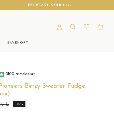
FRI FRAGT OVER 550,-
LOG IND
SØG
DIN 
GAVEKORT
+3100 anmeldelser
Pioneers Betzy Sweater Fudge
aux)
99 kr
-50%