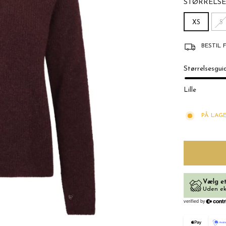
STØRRELSE
XS
S
BESTIL 
Størrelsesgui
Lille
PÅ LAGE