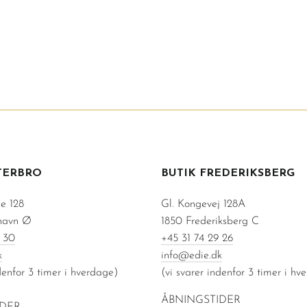
TERBRO
BUTIK FREDERIKSBERG
e 128
Gl. Kongevej 128A
havn Ø
1850 Frederiksberg C
 30
+45 31 74 29 26
k
info@edie.dk
denfor 3 timer i hverdage)
(vi svarer indenfor 3 timer i hv
ÅBNINGSTIDER