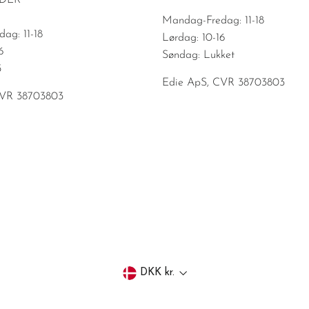
IDER
Mandag-Fredag: 11-18
ag: 11-18
Lørdag: 10-16
6
Søndag: Lukket
5
Edie ApS, CVR 38703803
CVR 38703803
Valuta
DKK kr.