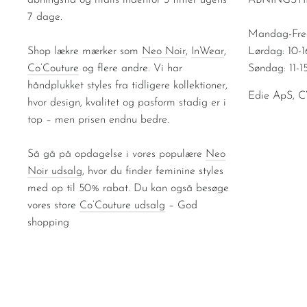
åbningstid og mails indenfor 3 timer ugens
ÅBNINGST
7 dage.
Mandag-Fred
Shop lækre mærker som
Neo Noir
,
InWear
,
Lørdag: 10-1
Co’Couture
og flere andre. Vi har
Søndag: 11-1
håndplukket styles fra tidligere kollektioner,
Edie ApS, 
hvor design, kvalitet og pasform stadig er i
top – men prisen endnu bedre.
Så gå på opdagelse i vores populære
Neo
Noir udsalg
, hvor du finder feminine styles
med op til 50% rabat. Du kan også besøge
vores store
Co’Couture udsalg
– God
shopping