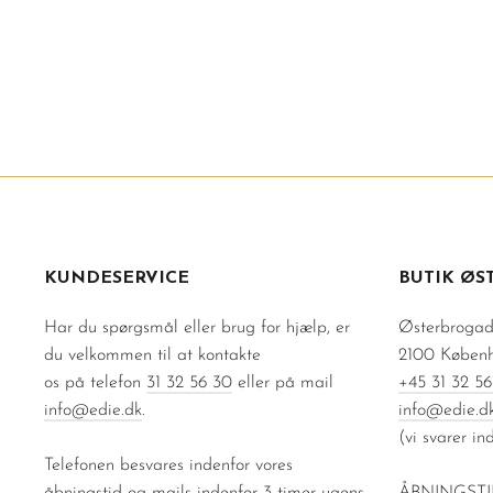
URBAN PIONEERS BETZY SWEATER FUDGE
(BORDEAUX)
550 kr
Normalpris
1.099 kr
Udsalgspris
KUNDESERVICE
BUTIK ØS
Har du spørgsmål eller brug for hjælp, er
Østerbrogad
du velkommen til at kontakte
2100 Køben
os på telefon
31 32 56 30
eller på mail
+45 31 32 56
info@edie.dk
.
info@edie.d
(vi svarer in
Telefonen besvares indenfor vores