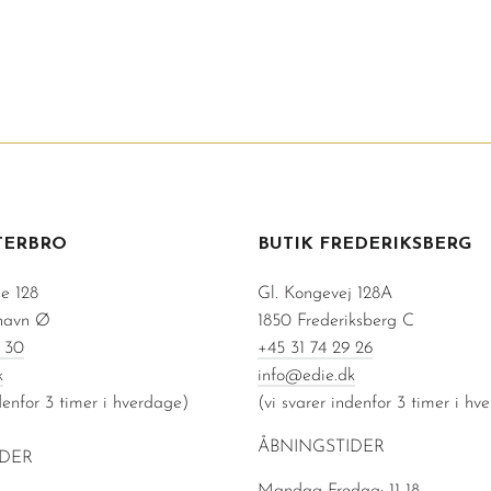
TERBRO
BUTIK FREDERIKSBERG
e 128
Gl. Kongevej 128A
havn Ø
1850 Frederiksberg C
 30
+45 31 74 29 26
k
info@edie.dk
denfor 3 timer i hverdage)
(vi svarer indenfor 3 timer i hv
ÅBNINGSTIDER
IDER