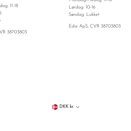
Mandag-Fredag: 11-18
ag: 11-18
Lørdag: 10-16
6
Søndag: Lukket
5
Edie ApS, CVR 38703803
CVR 38703803
Valuta
DKK kr.