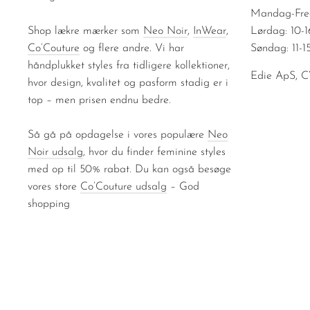
Mandag-Fred
Shop lækre mærker som
Neo Noir
,
InWear
,
Lørdag: 10-1
Co’Couture
og flere andre. Vi har
Søndag: 11-1
håndplukket styles fra tidligere kollektioner,
Edie ApS, 
hvor design, kvalitet og pasform stadig er i
top – men prisen endnu bedre.
Så gå på opdagelse i vores populære
Neo
Noir udsalg
, hvor du finder feminine styles
med op til 50% rabat. Du kan også besøge
vores store
Co’Couture udsalg
– God
shopping