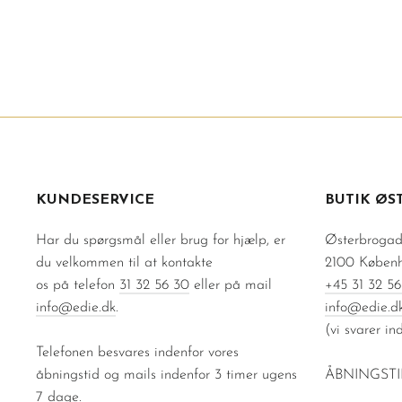
400 kr
Normalpris
800 kr
Udsalgspris
KUNDESERVICE
BUTIK ØS
Har du spørgsmål eller brug for hjælp, er
Østerbrogad
du velkommen til at kontakte
2100 Køben
os på telefon
31 32 56 30
eller på mail
+45 31 32 56
info@edie.dk
.
info@edie.d
(vi svarer in
Telefonen besvares indenfor vores
åbningstid og mails indenfor 3 timer ugens
ÅBNINGST
7 dage.