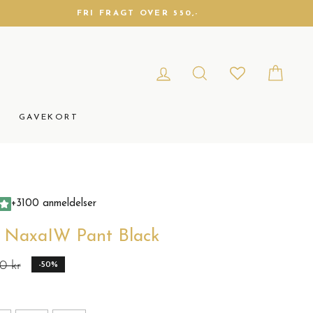
FRI FRAGT OVER 550,-
LOG IND
SØG
DIN 
GAVEKORT
+3100 anmeldelser
 NaxaIW Pant Black
0 kr
-50%