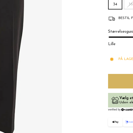
34
36
BESTIL 
Størrelsesgui
Lille
PÅ LAGE