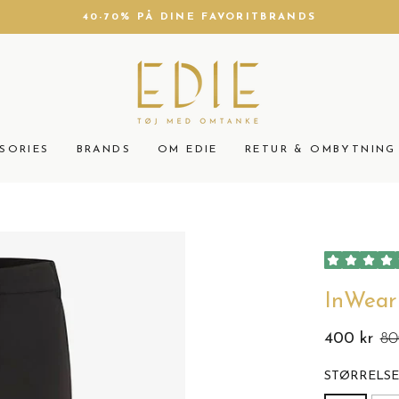
40-70% PÅ DINE FAVORITBRANDS
Sæt
slideshow
på
pause
SORIES
BRANDS
OM EDIE
RETUR & OMBYTNING
InWear
400 kr
80
Normalpris
Udsalgspris
STØRRELSE